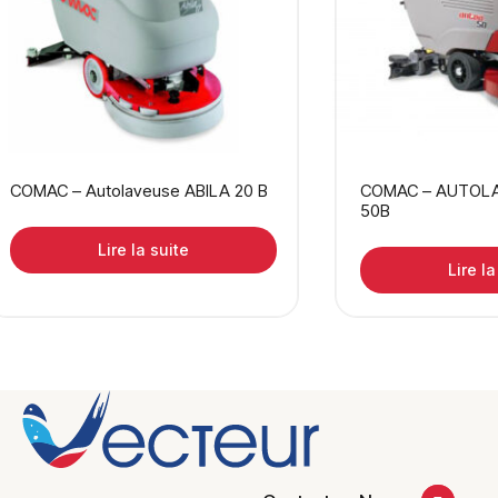
COMAC – Autolaveuse ABILA 20 B
COMAC – AUTOL
50B
Lire la suite
Lire la