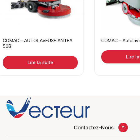
COMAC – AUTOLAVEUSE ANTEA
COMAC – Autolave
50B
Lire la
Lire la suite
Contactez-Nous