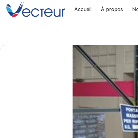
Accueil
À propos
No
Skip
to
content