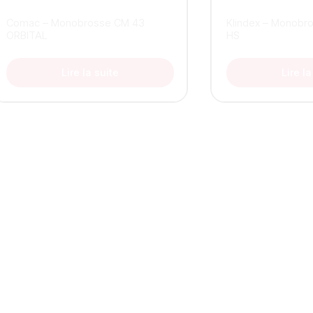
Comac – Monobrosse CM 43
Klindex – Monob
ORBITAL
HS
Lire la suite
Lire la
Contactez-Nous
Votre partenaire en solutions de nettoyage professionnel en
Tunisie.
Nous proposons des équipements performants, durables et
adaptés aux exigences des professionnels.