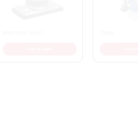
MINIPOWER SHORT
TIMBA
Lire la suite
Lire la
Contactez-Nous
Votre partenaire en solutions de nettoyage professionnel en