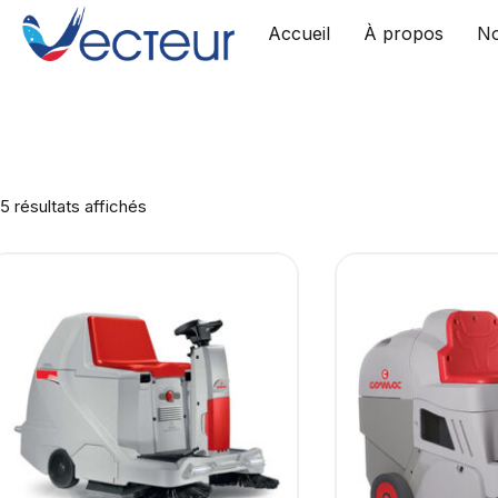
Accueil
À propos
No
Skip
to
content
Trié
5 résultats affichés
par
prix
croissant